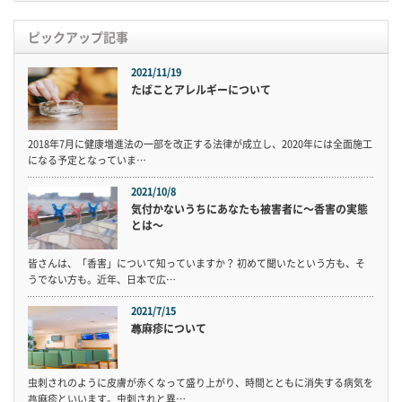
ピックアップ記事
2021/11/19
たばことアレルギーについて
2018年7月に健康増進法の一部を改正する法律が成立し、2020年には全面施工
になる予定となっていま…
2021/10/8
気付かないうちにあなたも被害者に〜香害の実態
とは〜
皆さんは、「香害」について知っていますか？ 初めて聞いたという方も、そ
うでない方も。近年、日本で広…
2021/7/15
蕁麻疹について
虫刺されのように皮膚が赤くなって盛り上がり、時間とともに消失する病気を
蕁麻疹といいます。虫刺されと異…