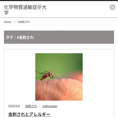
化学物質過敏症＠大
学
Home
#虫刺され
タグ：#虫刺され
2020/9/8
虫刺され
webmaster
虫刺されとアレルギー