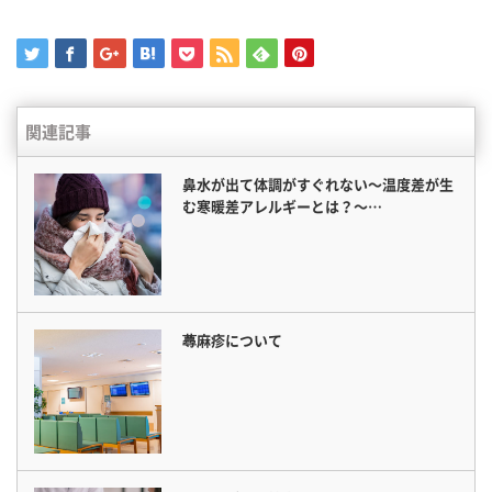
関連記事
鼻水が出て体調がすぐれない〜温度差が生
む寒暖差アレルギーとは？〜…
蕁麻疹について