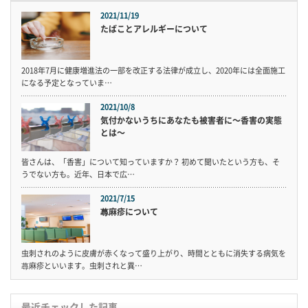
2021/11/19
たばことアレルギーについて
2018年7月に健康増進法の一部を改正する法律が成立し、2020年には全面施工
になる予定となっていま…
2021/10/8
気付かないうちにあなたも被害者に〜香害の実態
とは〜
皆さんは、「香害」について知っていますか？ 初めて聞いたという方も、そ
うでない方も。近年、日本で広…
2021/7/15
蕁麻疹について
虫刺されのように皮膚が赤くなって盛り上がり、時間とともに消失する病気を
蕁麻疹といいます。虫刺されと異…
最近チェックした記事