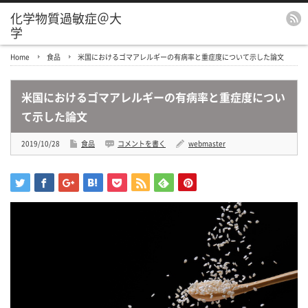
化学物質過敏症＠大
学
Home
食品
米国におけるゴマアレルギーの有病率と重症度について示した論文
米国におけるゴマアレルギーの有病率と重症度につい
て示した論文
2019/10/28
食品
コメントを書く
webmaster