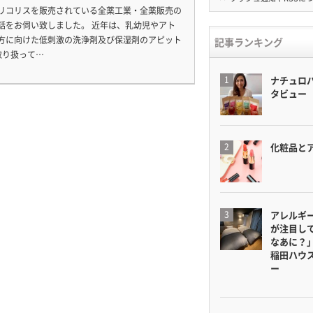
リコリスを販売されている全薬工業・全薬販売の
話をお伺い致しました。 近年は、乳幼児やアト
方に向けた低刺激の洗浄剤及び保湿剤のアピット
記事ランキング
も取り扱って…
ナチュロ
タビュー
化粧品と
アレルギ
が注目し
なあに？
稲田ハウ
ー