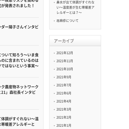
鼻水が出て体調がすぐれな
究が発表されました！
い〜温度差が生む寒暖差ア
レルギーとは？〜
蕁麻疹について
ンダー陽子さんインタビ
アーカイブ
2021年12月
について知ろう〜いま食
ものに含まれているのは
2021年11月
けではないという事実〜
2021年10月
2021年9月
2021年7月
ック農産物ネットワーク
と21」森社長インタビ
2021年6月
2021年4月
2021年3月
2021年2月
て体調がすぐれない〜温
む寒暖差アレルギーと
2021年1月