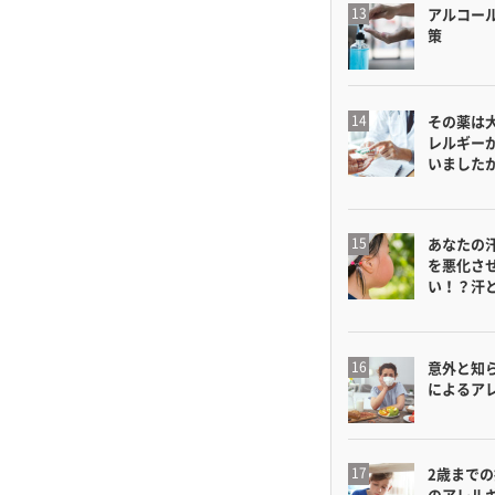
アルコー
策
その薬は
レルギー
いました
あなたの
を悪化さ
い！？汗
意外と知
によるア
2歳まで
のアレル