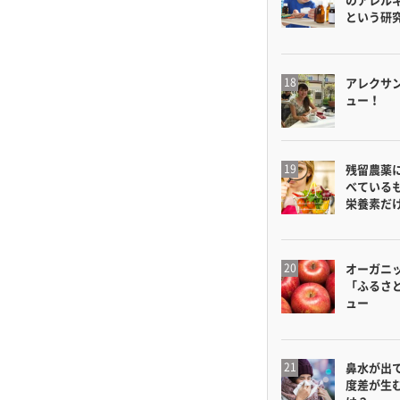
という研
アレクサ
ュー！
残留農薬
べている
栄養素だ
オーガニ
「ふるさ
ュー
鼻水が出
度差が生