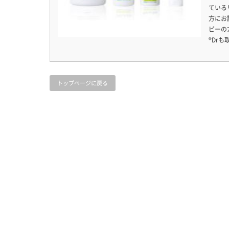
ている
方にお
ピーの
®Dr
トップページに戻る