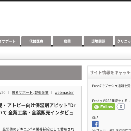
者サポート
代替医療
農薬
環境問題
クリニ
サイト情報をキャッチ
Push7でプッシュ通知を
/20
患者サポート
,
製薬企業
webmaster
FeedlyでRSS購読をする：
児・アトピー向け保湿剤アピット®Dr
0
いて 全薬工業・全薬販売インタビュ
SNS
、風邪薬のジキニン®や栄養補給として愛用され
>> プッシュ通知やRSSに