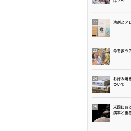
は？〜
洗剤とア
命を救う
お好み焼
ついて
米国にお
病率と重