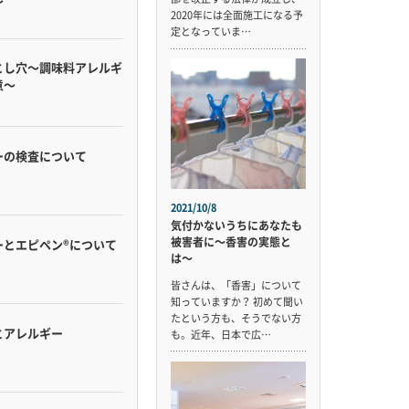
〜
2020年には全面施工になる予
定となっていま…
とし穴〜調味料アレルギ
意〜
ーの検査について
2021/10/8
気付かないうちにあなたも
被害者に〜香害の実態と
ーとエピペン®について
は〜
皆さんは、「香害」について
知っていますか？ 初めて聞い
たという方も、そうでない方
とアレルギー
も。近年、日本で広…