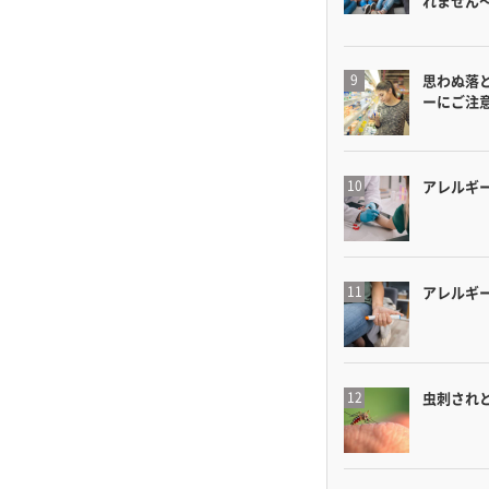
れません
思わぬ落
ーにご注
アレルギ
アレルギ
虫刺され