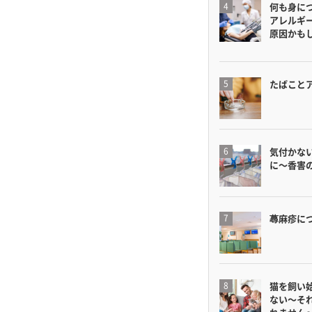
何も身に
アレルギ
原因かも
たばこと
気付かな
に〜香害
蕁麻疹に
猫を飼い
ない〜そ