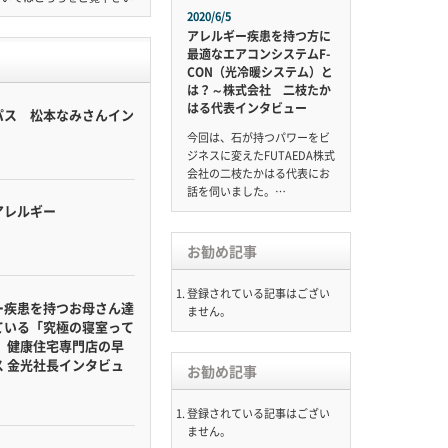
2020/6/5
アレルギー疾患を持つ方に
最適なエアコンシステムF-
CON（光冷暖システム）と
は？～株式会社 二枝たか
はる代表インタビュー
パス 松本なみさんイン
今回は、石が持つパワーをビ
ジネスに変えたFUTAEDA株式
会社の二枝たかはる代表にお
話を伺いました。…
アレルギー
お勧め記事
登録されている記事はござい
ー疾患を持つお母さん達
ません。
ている「究極の寝室って
」 健康住宅専門店の早
ス 金光社長インタビュ
お勧め記事
登録されている記事はござい
ません。