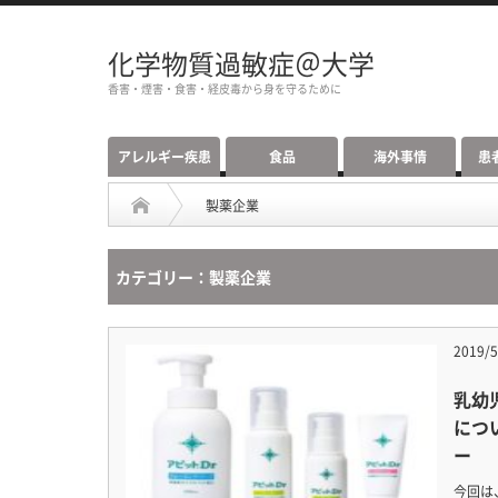
化学物質過敏症＠大学
香害・煙害・食害・経皮毒から身を守るために
アレルギー疾患
食品
海外事情
患
製薬企業
カテゴリー：製薬企業
2019/5
乳幼
につ
ー
今回は