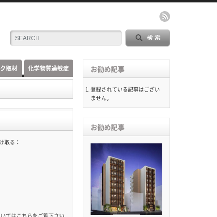
ック取材
化学物質過敏症
お勧め記事
登録されている記事はござい
ません。
お勧め記事
受け取る：
ついては
こちら
をご覧下さい