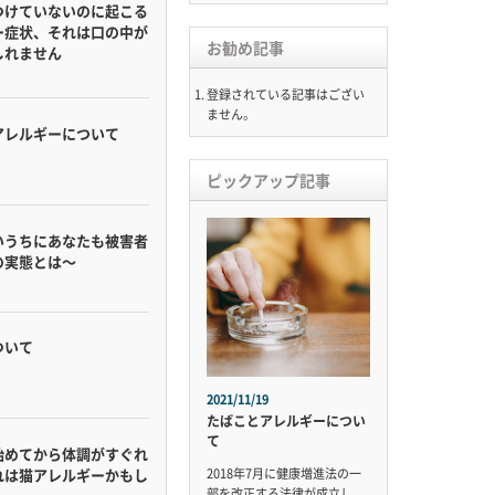
つけていないのに起こる
ー症状、それは口の中が
お勧め記事
しれません
登録されている記事はござい
ません。
アレルギーについて
ピックアップ記事
いうちにあなたも被害者
の実態とは〜
ついて
2021/11/19
たばことアレルギーについ
て
始めてから体調がすぐれ
2018年7月に健康増進法の一
れは猫アレルギーかもし
部を改正する法律が成立し、