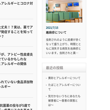
ルアレルギーとコロナ対
大丈夫！？実は、薬でア
2021/7/15
が発症することを知って
蕁麻疹について
か？
虫刺されのように皮膚が赤く
なって盛り上がり、時間とと
もに消失する病気を蕁麻疹と
いいます。虫刺されと異…
汗が、アトピー性皮膚炎
せているかもしれな
とアレルギーの関係
最近の投稿
黄砂とアレルギーについて
られていない食品添加物
たばことアレルギーについ
レルギー
て
気付かないうちにあなたも
被害者に〜香害の実態と
は〜
の抗菌薬の投与が5歳で
ギー疾患リスクを高める